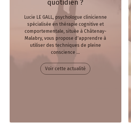
quotidien ?
Lucie LE GALL, psychologue clinicienne
spécialisée en thérapie cognitive et
comportementale, située à Châtenay-
Malabry, vous propose d'apprendre à
utiliser des techniques de pleine
conscience ...
Voir cette actualité