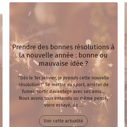
Prendre des bonnes résolutions à
la nouvelle année : bonne ou
mauvaise idée ?
C
"Dès le 1er janvier, je prends cette nouvelle
résolution !" Se mettre au sport, arrêter de
fumer, sortir davantage avec ses amis...
Nous avons tous entendu ou même pensé,
voire essayé, de ...
Voir cette actualité