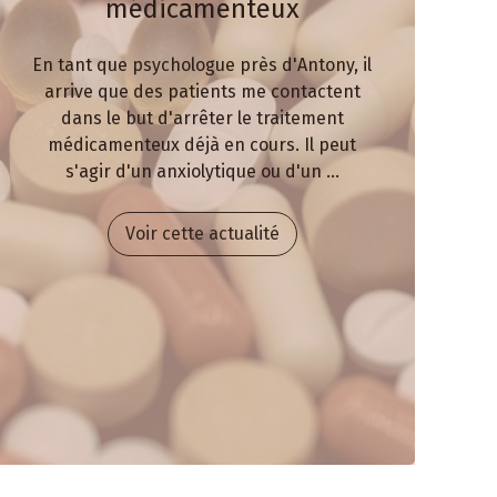
médicamenteux
En tant que psychologue près d'Antony, il
arrive que des patients me contactent
dans le but d'arrêter le traitement
médicamenteux déjà en cours. Il peut
s'agir d'un anxiolytique ou d'un ...
Voir cette actualité