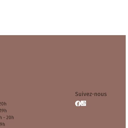
Suivez-nous
 20h
 19h
h - 20h
19h