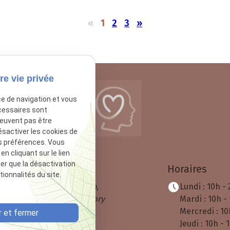
«
1
2
3
»
re vie privée
ce de navigation et vous
cessaires sont
peuvent pas être
ésactiver les cookies de
s préférences. Vous
 cliquant sur le lien
ter que la désactivation
Adresse
Horaires
ionnalités du site.
120 Av. Roger Salengro,
Lundi : 10h -
92290 Châtenay-Malabry
Mardi : 10h -
Mercredi : 10
 et fermer
Jeudi : 10h - 